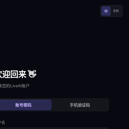
EN
中
欢迎回来 👋
录您的LiveAI账户
账号密码
手机验证码
户名