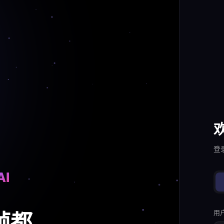
登
AI
用
帧都